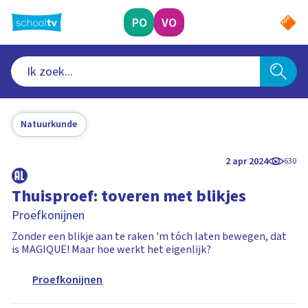
Ga
naar
PO
VO
hoofdinhoud
Natuurkunde
2 apr 2024
630
Thuisproef: toveren met blikjes
Proefkonijnen
Zonder een blikje aan te raken 'm tóch laten bewegen, dat
is MAGIQUE! Maar hoe werkt het eigenlijk?
Proefkonijnen