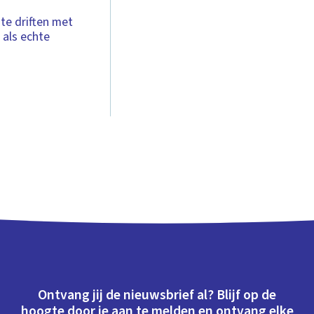
 te driften met
 als echte
Ontvang jij de nieuwsbrief al? Blijf op de
hoogte door je aan te melden en ontvang elke