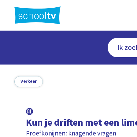
Ga
naar
hoofdinhoud
Verkeer
Kun je driften met een li
Proefkonijnen: knagende vragen