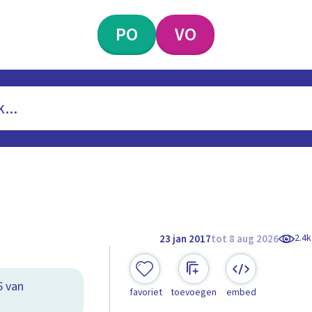
PO
VO
2.4k
23 jan 2017
tot 8 aug 2026
6 van
favoriet
toevoegen
embed