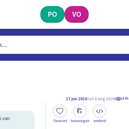
PO
VO
4.8k
17 jun 2018
tot 8 aug 2026
6 van
favoriet
toevoegen
embed