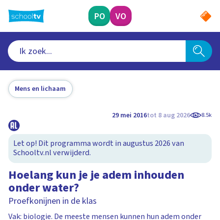
Ga
naar
PO
VO
hoofdinhoud
Mens en lichaam
29 mei 2016
tot 8 aug 2026
8.5k
Let op! Dit programma wordt in augustus 2026 van
Schooltv.nl verwijderd.
Hoelang kun je je adem inhouden
onder water?
Proefkonijnen in de klas
Vak: biologie. De meeste mensen kunnen hun adem onder