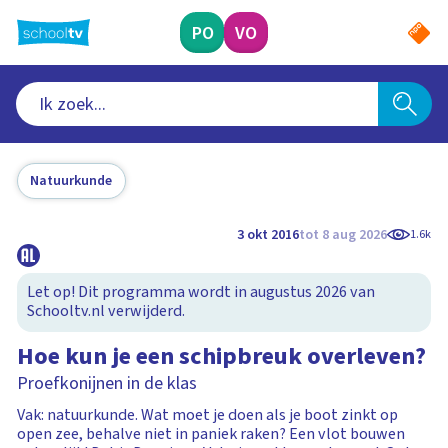
Ga
naar
PO
VO
hoofdinhoud
Natuurkunde
3 okt 2016
tot 8 aug 2026
1.6k
Let op! Dit programma wordt in augustus 2026 van
Schooltv.nl verwijderd.
Hoe kun je een schipbreuk overleven?
Proefkonijnen in de klas
Vak: natuurkunde. Wat moet je doen als je boot zinkt op
open zee, behalve niet in paniek raken? Een vlot bouwen