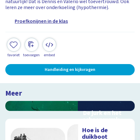
natuurlijk! Dat is Dennis en Valerio wel toevertrouwd. Ook
leren ze meer over onderkoeling (hypothermie).
Proefkonijnen in de klas
favoriet
toevoegen
embed
Handleiding en kijkvragen
Meer
De jurk en het
scheepswrak
Interactieve
Hoe is de
zoektocht naar een
duikboot
scheepswrak