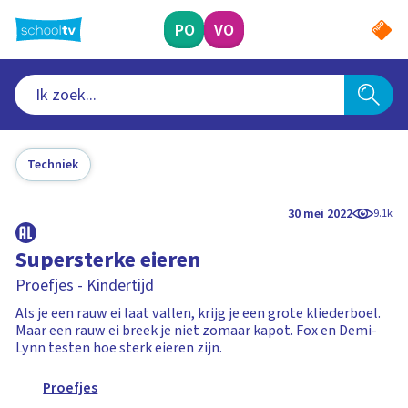
Ga
naar
PO
VO
hoofdinhoud
Techniek
30 mei 2022
9.1k
Supersterke eieren
Proefjes - Kindertijd
Als je een rauw ei laat vallen, krijg je een grote kliederboel.
Maar een rauw ei breek je niet zomaar kapot. Fox en Demi-
Lynn testen hoe sterk eieren zijn.
Proefjes