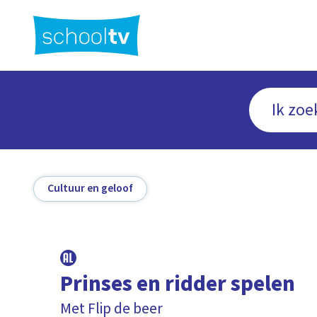
Ga
naar
hoofdinhoud
Cultuur en geloof
Prinses en ridder spelen
Met Flip de beer