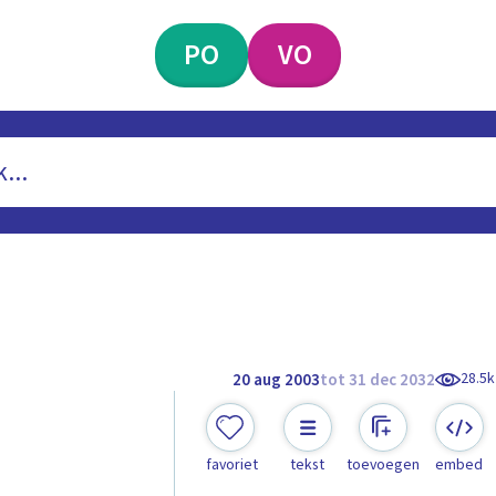
PO
VO
28.5k
20 aug 2003
tot 31 dec 2032
favoriet
tekst
toevoegen
embed