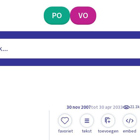
PO
VO
21.1k
30 nov 2007
tot 30 apr 2033
favoriet
tekst
toevoegen
embed