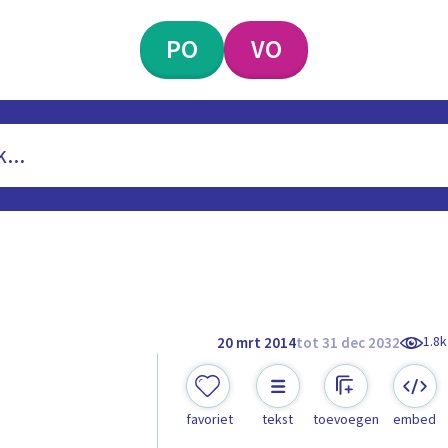
PO
VO
1.8k
20 mrt 2014
tot 31 dec 2032
favoriet
tekst
toevoegen
embed