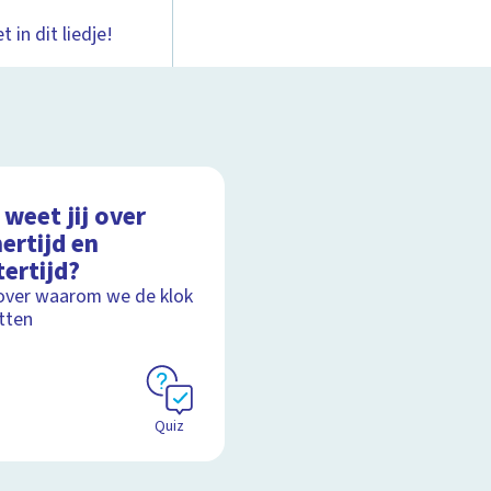
 in dit liedje!
weet jij over
ertijd en
ertijd?
over waarom we de klok
tten
Quiz