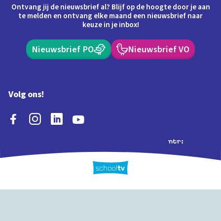
Ontvang jij de nieuwsbrief al? Blijf op de hoogte door je aan
te melden en ontvang elke maand een nieuwsbrief naar
keuze in je inbox!
Nieuwsbrief PO
Nieuwsbrief VO
Volg ons!
Extra's
Schooltv biedt meer
Quiz
Schoolplaat
Tijd