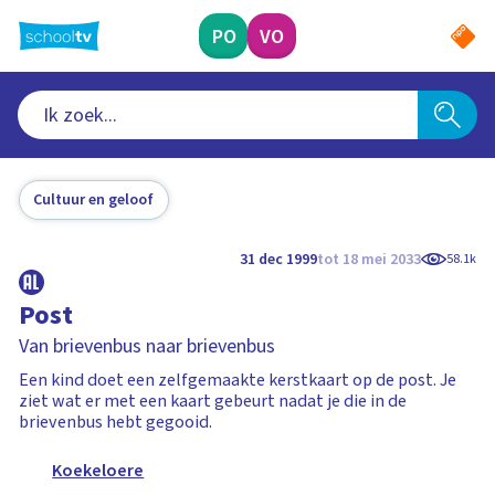
Ga
naar
PO
VO
hoofdinhoud
Cultuur en geloof
31 dec 1999
tot 18 mei 2033
58.1k
Post
Van brievenbus naar brievenbus
Een kind doet een zelfgemaakte kerstkaart op de post. Je
ziet wat er met een kaart gebeurt nadat je die in de
brievenbus hebt gegooid.
Koekeloere