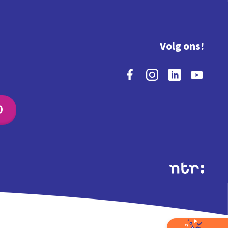
Volg ons!
O
Extra's