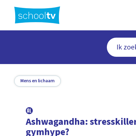
Ga
naar
hoofdinhoud
Mens en lichaam
Ashwagandha: stresskiller
gymhype?