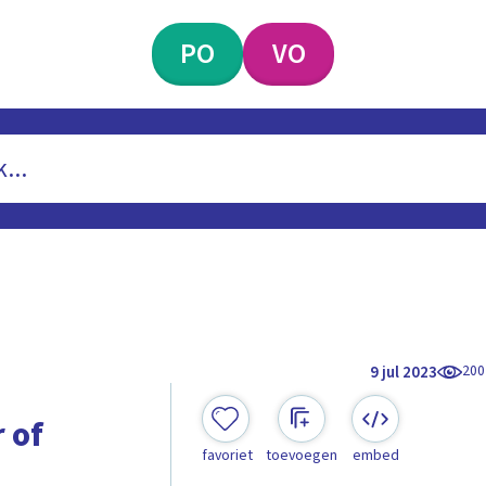
PO
VO
200
9 jul 2023
 of
favoriet
toevoegen
embed