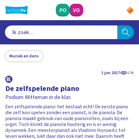
Ga
naar
PO
VO
hoofdinhoud
Muziek en dans
1 jun 2017
1.5k
De zelfspelende piano
Podium Witteman in de klas
Een zelfspelende piano: het bestaat echt! De eerste piano
die zelf kon spelen zonder een pianist, is de pianola. De
pianola maakt gebruik van oude pianorollen, zoals bij een
orgel. Toch klinkt de pianola houterig en is er weinig
dynamiek. Een meesterpianist als Vladimir Horowitz tot
leven wekken, lukt daar dan ook niet mee. Daarom heeft