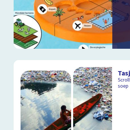
Tasj
Scrol
soep