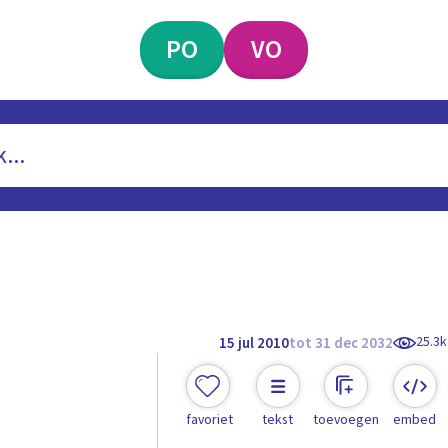
PO
VO
25.3k
15 jul 2010
tot 31 dec 2032
favoriet
tekst
toevoegen
embed