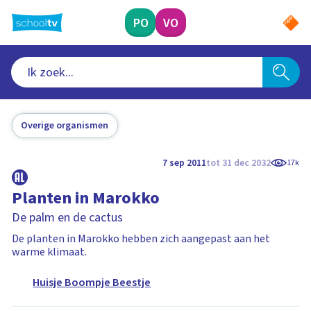
Ga
naar
PO
VO
hoofdinhoud
Overige organismen
7 sep 2011
tot 31 dec 2032
17k
Planten in Marokko
De palm en de cactus
De planten in Marokko hebben zich aangepast aan het
warme klimaat.
Huisje Boompje Beestje