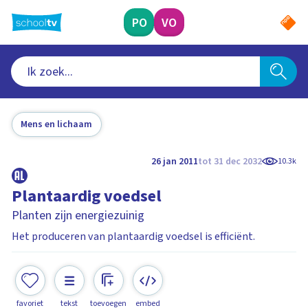
Ga
naar
PO
VO
hoofdinhoud
Mens en lichaam
26 jan 2011
tot 31 dec 2032
10.3k
Plantaardig voedsel
Planten zijn energiezuinig
Het produceren van plantaardig voedsel is efficiënt.
favoriet
tekst
toevoegen
embed