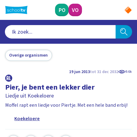
Ga
naar
PO
VO
hoofdinhoud
Overige organismen
19 jun 2013
tot 31 dec 2032
9.6k
Pier, je bent een lekker dier
Liedje uit Koekeloere
Moffel rapt een liedje voor Piertje. Met een hele band erbij!
Koekeloere