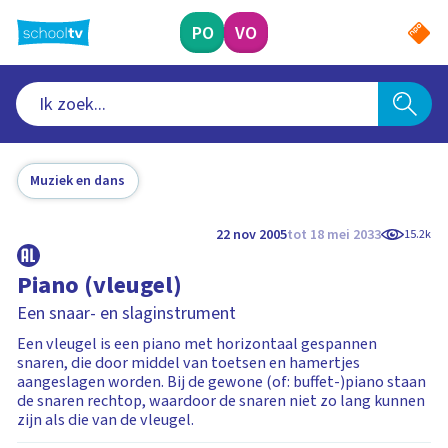
Ga
naar
PO
VO
hoofdinhoud
Muziek en dans
22 nov 2005
tot 18 mei 2033
15.2k
Piano (vleugel)
Een snaar- en slaginstrument
Een vleugel is een piano met horizontaal gespannen
snaren, die door middel van toetsen en hamertjes
aangeslagen worden. Bij de gewone (of: buffet-)piano staan
de snaren rechtop, waardoor de snaren niet zo lang kunnen
zijn als die van de vleugel.