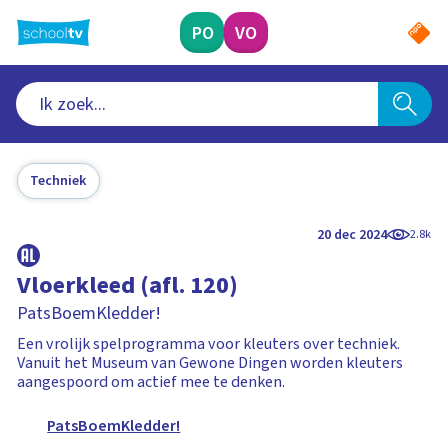
Ga
naar
PO
VO
hoofdinhoud
Techniek
20 dec 2024
2.8k
Vloerkleed (afl. 120)
PatsBoemKledder!
Een vrolijk spelprogramma voor kleuters over techniek.
Vanuit het Museum van Gewone Dingen worden kleuters
aangespoord om actief mee te denken.
PatsBoemKledder!