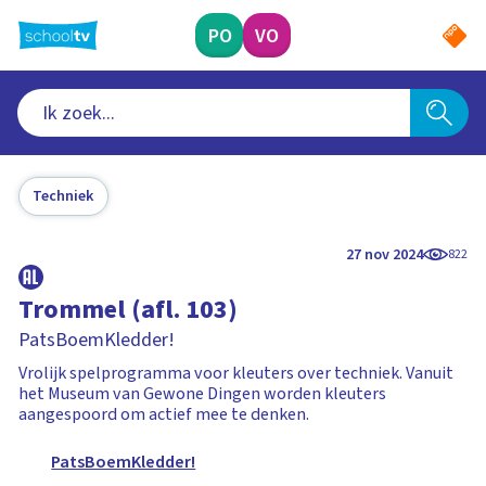
Ga
naar
PO
VO
hoofdinhoud
Techniek
27 nov 2024
822
Trommel (afl. 103)
PatsBoemKledder!
Vrolijk spelprogramma voor kleuters over techniek. Vanuit
het Museum van Gewone Dingen worden kleuters
aangespoord om actief mee te denken.
PatsBoemKledder!