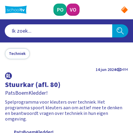
Ga
naar
PO
VO
hoofdinhoud
Techniek
14 jun 2024
894
Stuurkar (afl. 80)
PatsBoemKledder!
Spelprogramma voor kleuters over techniek. Het
programma spoort kleuters aan om actief mee te denken
en beantwoordt vragen over techniek in hun eigen
omgeving.
PatsBoemKledder!