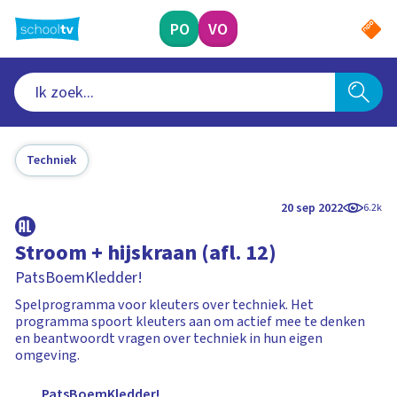
Ga
naar
PO
VO
hoofdinhoud
Techniek
20 sep 2022
6.2k
Stroom + hijskraan (afl. 12)
PatsBoemKledder!
Spelprogramma voor kleuters over techniek. Het
programma spoort kleuters aan om actief mee te denken
en beantwoordt vragen over techniek in hun eigen
omgeving.
PatsBoemKledder!