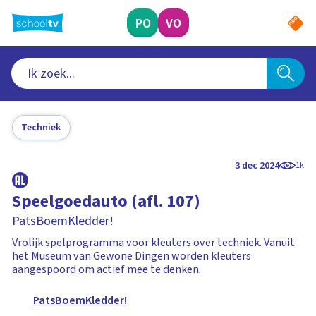
Ga
naar
PO
VO
hoofdinhoud
Techniek
3 dec 2024
1k
Speelgoedauto (afl. 107)
PatsBoemKledder!
Vrolijk spelprogramma voor kleuters over techniek. Vanuit
het Museum van Gewone Dingen worden kleuters
aangespoord om actief mee te denken.
PatsBoemKledder!