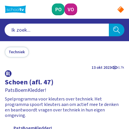
Ga
naar
PO
VO
hoofdinhoud
Techniek
13 okt 2023
1.7k
Schoen (afl. 47)
PatsBoemKledder!
Spelprogramma voor kleuters over techniek. Het
programma spoort kleuters aan om actief mee te denken
en beantwoordt vragen over techniek in hun eigen
omgeving.
PatsBoemKledder!