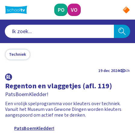
Ga
naar
PO
VO
hoofdinhoud
Techniek
19 dec 2024
2k
Regenton en vlaggetjes (afl. 119)
PatsBoemKledder!
Een vrolijk spelprogramma voor kleuters over techniek.
Vanuit het Museum van Gewone Dingen worden kleuters
aangespoord om actief mee te denken.
PatsBoemKledder!