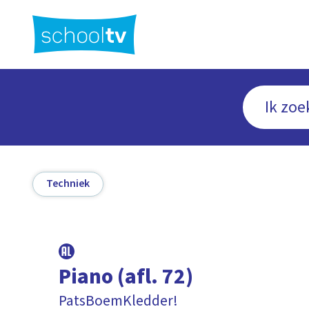
Ga
naar
hoofdinhoud
Techniek
Piano (afl. 72)
PatsBoemKledder!