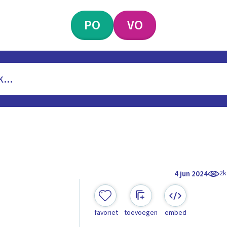
PO
VO
2k
4 jun 2024
favoriet
toevoegen
embed