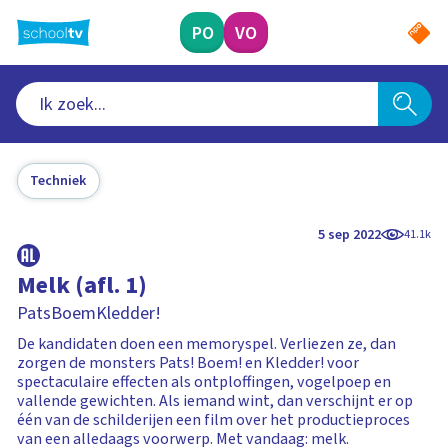
Ga
naar
PO
VO
hoofdinhoud
Techniek
5 sep 2022
41.1k
Melk (afl. 1)
PatsBoemKledder!
De kandidaten doen een memoryspel. Verliezen ze, dan
zorgen de monsters Pats! Boem! en Kledder! voor
spectaculaire effecten als ontploffingen, vogelpoep en
vallende gewichten. Als iemand wint, dan verschijnt er op
één van de schilderijen een film over het productieproces
van een alledaags voorwerp. Met vandaag: melk.