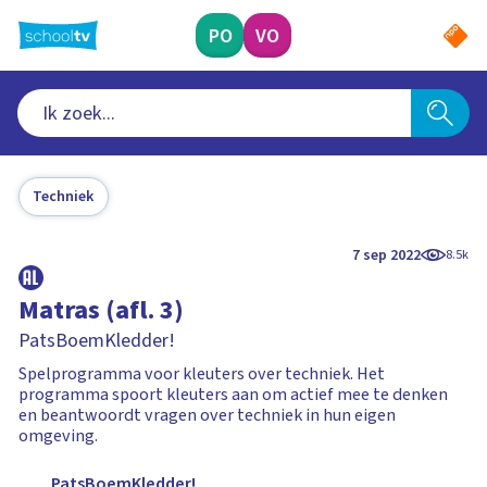
Ga
naar
PO
VO
hoofdinhoud
Techniek
7 sep 2022
8.5k
Matras (afl. 3)
PatsBoemKledder!
Spelprogramma voor kleuters over techniek. Het
programma spoort kleuters aan om actief mee te denken
en beantwoordt vragen over techniek in hun eigen
omgeving.
PatsBoemKledder!