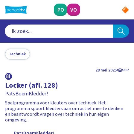
Ga
naar
PO
VO
hoofdinhoud
Techniek
28 mei 2025
302
Locker (afl. 128)
PatsBoemKledder!
Spelprogramma voor kleuters over techniek. Het
programma spoort kleuters aan om actief mee te denken
en beantwoordt vragen over techniek in hun eigen
omgeving.
PatsBoemKledder!