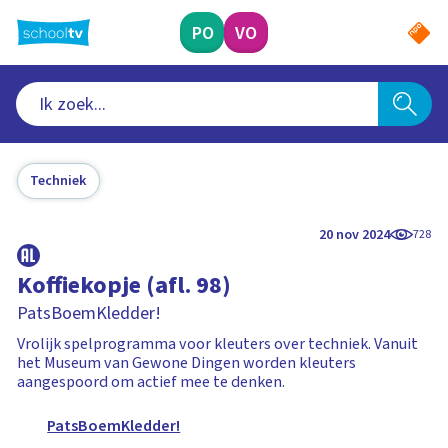
Ga
naar
PO
VO
hoofdinhoud
Techniek
20 nov 2024
728
Koffiekopje (afl. 98)
PatsBoemKledder!
Vrolijk spelprogramma voor kleuters over techniek. Vanuit
het Museum van Gewone Dingen worden kleuters
aangespoord om actief mee te denken.
PatsBoemKledder!