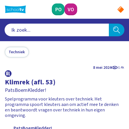
Ga
naar
PO
VO
hoofdinhoud
Techniek
8 mei 2024
1.4k
Klimrek (afl. 53)
PatsBoemKledder!
Spelprogramma voor kleuters over techniek. Het
programma spoort kleuters aan om actief mee te denken
en beantwoordt vragen over techniek in hun eigen
omgeving.
PatsBoemKledder!