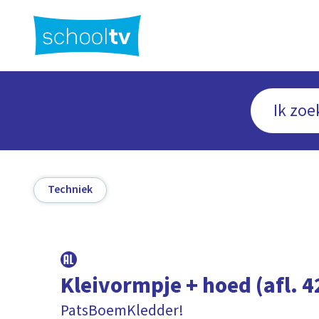
Ga
naar
hoofdinhoud
Techniek
Kleivormpje + hoed (afl. 4
PatsBoemKledder!