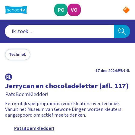
Ga
naar
PO
VO
hoofdinhoud
Techniek
17 dec 2024
1.6k
Jerrycan en chocoladeletter (afl. 117)
PatsBoemKledder!
Een vrolijk spelprogramma voor kleuters over techniek.
Vanuit het Museum van Gewone Dingen worden kleuters
aangespoord om actief mee te denken.
PatsBoemKledder!