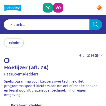
Ga
naar
PO
VO
hoofdinhoud
Techniek
6 jun 2024
1k
Hoefijzer (afl. 74)
PatsBoemKledder!
Spelprogramma voor kleuters over techniek. Het
programma spoort kleuters aan om actief mee te denken
en beantwoordt vragen over techniek in hun eigen
omgeving.
PatsBoemKledder!