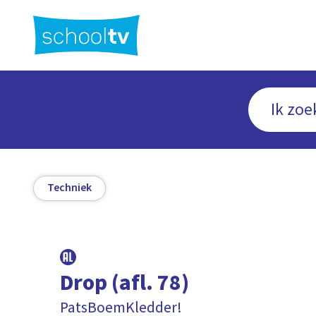
Ga
naar
hoofdinhoud
Techniek
Drop (afl. 78)
PatsBoemKledder!