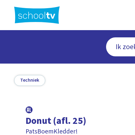
Ga
naar
hoofdinhoud
Techniek
Donut (afl. 25)
PatsBoemKledder!