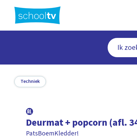
Ga
naar
hoofdinhoud
Techniek
Deurmat + popcorn (afl. 3
PatsBoemKledder!