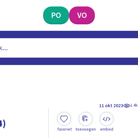
PO
VO
1.4k
11 okt 2023
4)
favoriet
toevoegen
embed