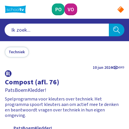
Ga
naar
PO
VO
hoofdinhoud
Techniek
10 jun 2024
849
Compost (afl. 76)
PatsBoemKledder!
Spelprogramma voor kleuters over techniek. Het
programma spoort kleuters aan om actief mee te denken
en beantwoordt vragen over techniek in hun eigen
omgeving.
PatsBoemKledder!