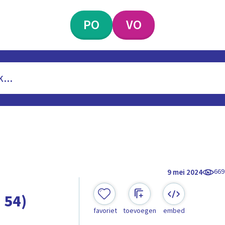
PO
VO
669
9 mei 2024
 54)
favoriet
toevoegen
embed