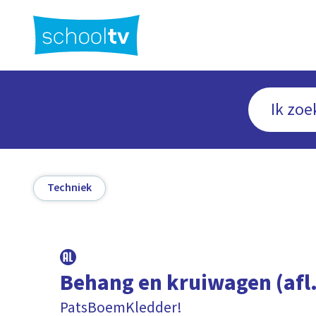
Ga
naar
hoofdinhoud
Techniek
Behang en kruiwagen (afl.
PatsBoemKledder!