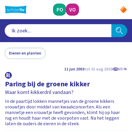
Ga
naar
PO
VO
hoofdinhoud
Dieren en planten
11 jun 2003
tot 31 aug 2032
23.9k
Paring bij de groene kikker
Waar komt kikkerdril vandaan?
In de paartijd lokken mannetjes van de groene kikkers
vrouwtjes door middel van kwaakconcerten. Als een
mannetje een vrouwtje heeft gevonden, klimt hij op haar
rug en houdt haar met de voorpoten vast. Na het leggen
laten de ouders de eieren in de steek.