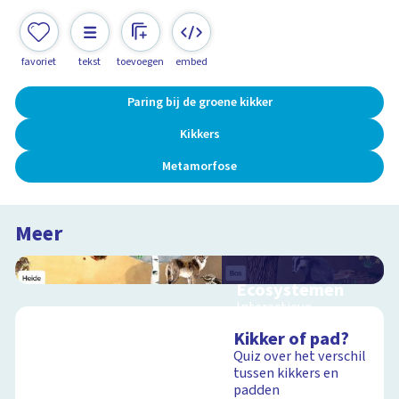
favoriet
tekst
toevoegen
embed
Paring bij de groene kikker
Kikkers
Metamorfose
Meer
Ecosystemen
Interactieve
schoolplaat over de
Kikker of pad?
Veluwe
Quiz over het verschil
tussen kikkers en
padden