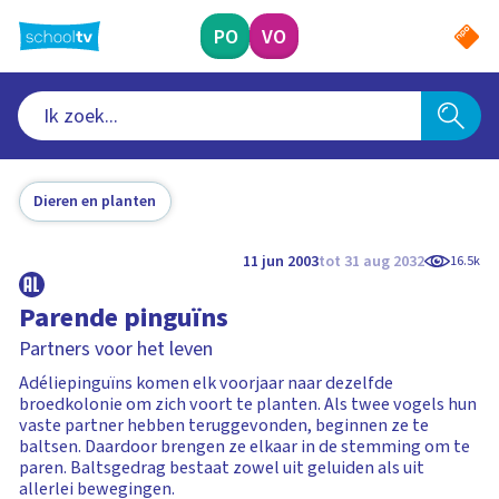
Ga
naar
PO
VO
hoofdinhoud
Dieren en planten
11 jun 2003
tot 31 aug 2032
16.5k
Parende pinguïns
Partners voor het leven
Adéliepinguïns komen elk voorjaar naar dezelfde
broedkolonie om zich voort te planten. Als twee vogels hun
vaste partner hebben teruggevonden, beginnen ze te
baltsen. Daardoor brengen ze elkaar in de stemming om te
paren. Baltsgedrag bestaat zowel uit geluiden als uit
allerlei bewegingen.