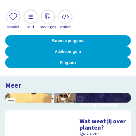
favoriet
tekst
toevoegen
embed
Parende pinguïns
Adéliepinguïn
Pinguïns
Meer
Ecosystemen
Interactieve
schoolplaat over de
Wat weet jij over
Veluwe
planten?
Quiz over