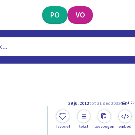
PO
VO
1.2k
29 jul 2012
tot 31 dec 2032
favoriet
tekst
toevoegen
embed