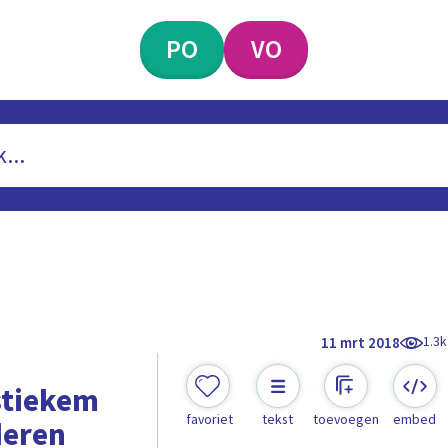
PO
VO
1.3k
11 mrt 2018
 stiekem
favoriet
tekst
toevoegen
embed
deren