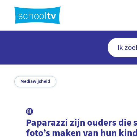
Ga
naar
hoofdinhoud
Mediawijsheid
Paparazzi zijn ouders die
foto’s maken van hun kin