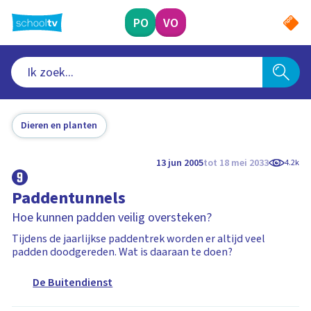
Ga
naar
PO
VO
hoofdinhoud
Dieren en planten
13 jun 2005
tot 18 mei 2033
4.2k
Paddentunnels
Hoe kunnen padden veilig oversteken?
Tijdens de jaarlijkse paddentrek worden er altijd veel
padden doodgereden. Wat is daaraan te doen?
De Buitendienst