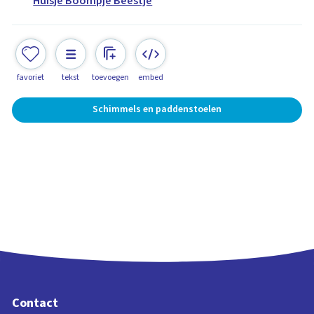
Huisje Boompje Beestje
favoriet
tekst
toevoegen
embed
Schimmels en paddenstoelen
Contact