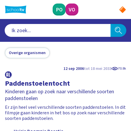
Ga
naar
PO
VO
hoofdinhoud
Overige organismen
12 sep 2006
tot 18 mei 2033
70.8k
Paddenstoelentocht
Kinderen gaan op zoek naar verschillende soorten
paddenstoelen
Er zijn heel veel verschillende soorten paddenstoelen. In dit
filmpje gaan kinderen in het bos op zoek naar verschillende
soorten paddenstoelen.