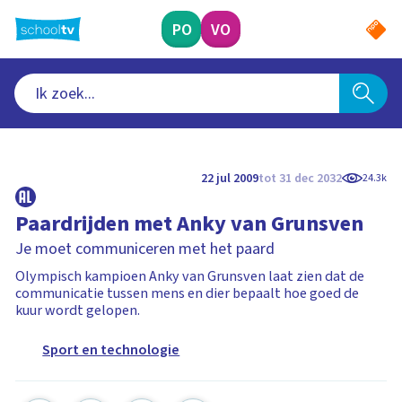
Ga
naar
PO
VO
hoofdinhoud
22 jul 2009
tot 31 dec 2032
24.3k
Paardrijden met Anky van Grunsven
Je moet communiceren met het paard
Olympisch kampioen Anky van Grunsven laat zien dat de
communicatie tussen mens en dier bepaalt hoe goed de
kuur wordt gelopen.
Sport en technologie