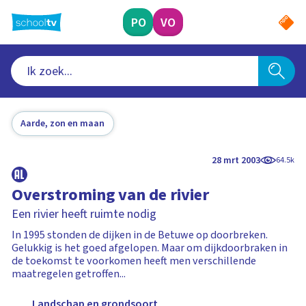
Ga
naar
PO
VO
hoofdinhoud
Aarde, zon en maan
28 mrt 2003
64.5k
Overstroming van de rivier
Een rivier heeft ruimte nodig
In 1995 stonden de dijken in de Betuwe op doorbreken.
Gelukkig is het goed afgelopen. Maar om dijkdoorbraken in
de toekomst te voorkomen heeft men verschillende
maatregelen getroffen...
Landschap en grondsoort