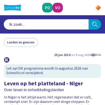
Ga
naar
PO
VO
hoofdinhoud
Landen en grenzen
29 jan 2013
tot 8 aug 2026
4.2k
Let op! Dit programma wordt in augustus 2026 van
Schooltv.nl verwijderd.
Leven op het platteland - Niger
Over-leven in ontwikkelingslanden
In Niger is het altijd warm. Het regenwater dat er valt,
verdampt snel. Er zijn daarom veel droge steppen. Er