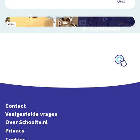
Quiz
Ecosystemen
Interactieve
schoolplaat over de
Veluwe
Schoolplaat
Contact
Veelgestelde vragen
Over Schooltv.nl
Privacy
Cookies