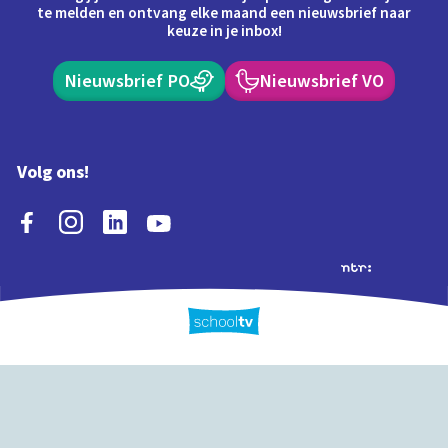
te melden en ontvang elke maand een nieuwsbrief naar
keuze in je inbox!
Nieuwsbrief PO
Nieuwsbrief VO
Volg ons!
Extra's
Schooltv biedt meer
Quiz
Schoolplaat
Tijd
dan video's! Ontdek