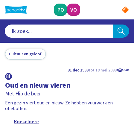
Ga
naar
PO
VO
hoofdinhoud
Cultuur en geloof
31 dec 1999
tot 18 mei 2033
34k
Oud en nieuw vieren
Met Flip de beer
Een gezin viert oud en nieuw. Ze hebben vuurwerk en
oliebollen.
Koekeloere