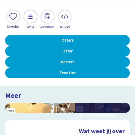
favoriet
tekst
toevoegen
embed
Otters
Otter
Marters
Zeeotter
Meer
Ecosystemen
Interactieve
schoolplaat over de
Wat weet jij over
Veluwe